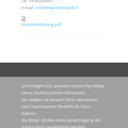
Tel. 0458349069
e-mail:
info@swarovskioptik.it
Pressemitteilung.pdf
Le immagini non possono essere riprodotte
senza l’autorizzazione dell’autore.
Les images ne peuvent être reproduites
sans l'autorisation formelle de leurs
auteurs.
Die Bilder dürfen ohne Genehmigung des
Autors nicht vervielfältigt werden.