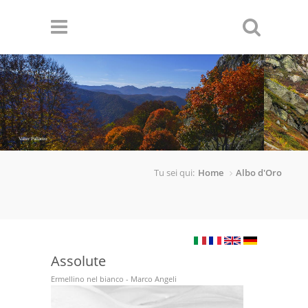
Salta al contenuto principale
Valter Pallaoro
Stanislao Basileo
Tu sei qui:
Home
Albo d'Oro
Assolute
Ermellino nel bianco - Marco Angeli