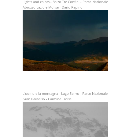
Lights and colors - Balzo Tre Confini - Parco Nazionale
Abruzzo Lazio e Molise - Dario Rapino
L'uomo e la montagna - Lago Serrrù - Parco Nazionale
Gran Paradiso - Carmine Troise